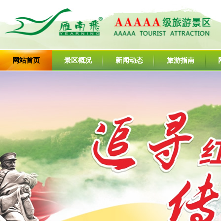
网站首页
景区概况
新闻动态
旅游指南