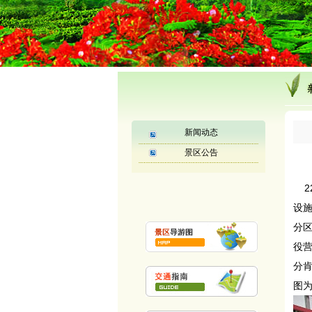
新闻动态
景区公告
2
设
分
役
分
图