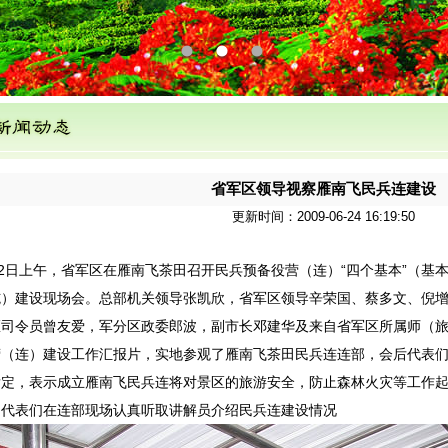
1
2
3
省军区领导视察雁南飞民兵连建设
更新时间：2009-06-24 16:19:50
2日上午，省军区在雁南飞茶田召开民兵预备役营（连）“四个基本”（基
施）建设现场会。总部机关领导张凯欣，省军区领导辛荣国、蔡多文、倪
区司令员曾友爱，军分区政委郎波，副市长邓建华及来自省军区所属师（
营（连）建设工作汇报片，实地参观了雁南飞茶田民兵连连部，会后代表
肯定，表示成立雁南飞民兵连将对景区的旅游安全，防止森林火灾等工作
为代表们在连部现场认真听取讲解员介绍民兵连建设情况