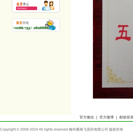
官方微信
|
官方微博
|
邮箱登
Copyright © 2008-2024 All rights reserved 梅州雁南飞茶田有限公司 版权所有