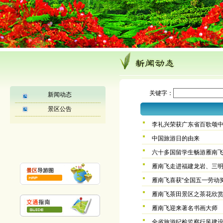
1
关键字：
新闻动态
景区公告
李礼兴荣获广东省百歌颂
中国旅游日的由来
六十多国留学生畅游雁南
雁南飞走进福建龙岩、三
雁南飞喜获“全国五一劳动奖
雁南飞茶田景区之茶花欣
雁南飞迎来著名书画大师
全省旅游纪检监察行风建