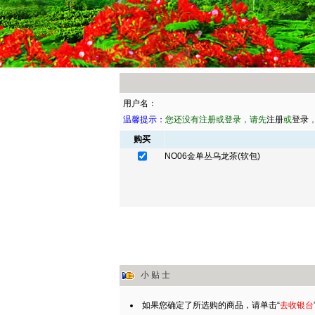
用户名：
温馨提示：
您还没有注册或登录，请先
注册
或
登录
购买
NO06金单丛乌龙茶(软包)
小 贴 士
如果您确定了所选购的商品，请单击“
去收银台