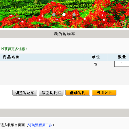
1
2
3
我 的 购 物 车
，以获得更多优惠！
商 品 名 称
单 位
数 量
包
”进入收银台页面（
订购流程第二步
）